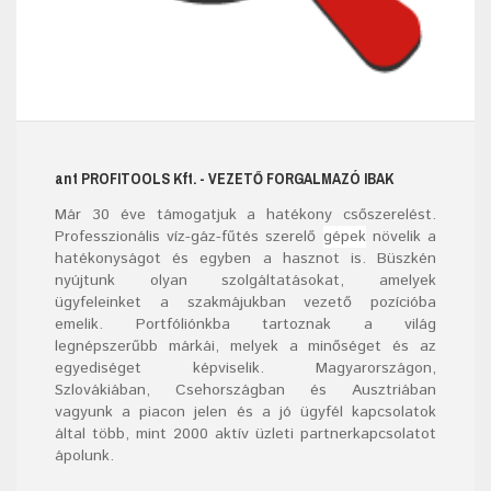
ant
PROFITOOLS
Kft.
- VEZETŐ FORGALMAZÓ IBAK
Már
30
éve támogatjuk a hatékony csőszerelést.
Professzionális víz-gáz-fűtés szerelő
gépek
növelik a
hatékonyságot és egyben a hasznot is. Büszkén
nyújtunk olyan szolgáltatásokat, amelyek
ügyfeleinket a szakmájukban vezető pozícióba
emelik. Portfóliónkba tartoznak a világ
legnépszerűbb márkái, melyek a minőséget és az
egyediséget képviselik. Magyarországon,
Szlovákiában, Csehországban és Ausztriában
vagyunk a piacon jelen és a jó ügyfél kapcsolatok
által több, mint 2000 aktív üzleti partnerkapcsolatot
ápolunk.