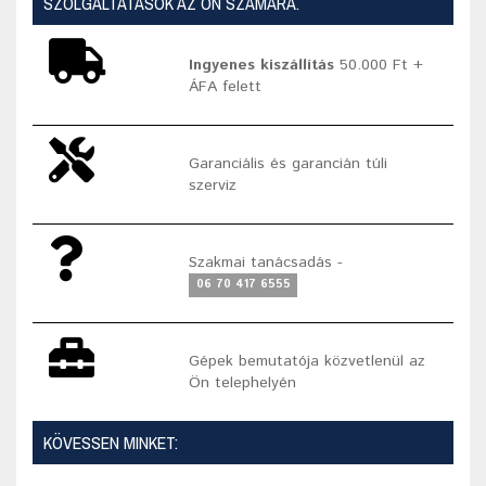
SZOLGÁLTATÁSOK AZ ÖN SZÁMÁRA.
Ingyenes kiszállítás
50.000 Ft +
ÁFA felett
Garanciális és garancián túli
szerviz
Szakmai tanácsadás -
06 70 417 6555
Gépek bemutatója közvetlenül az
Ön telephelyén
KÖVESSEN MINKET: