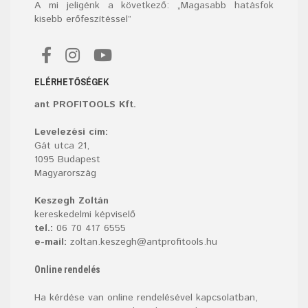
A mi jeligénk a következő: „Magasabb hatásfok
kisebb erőfeszítéssel”
ELÉRHETŐSÉGEK
ant PROFITOOLS Kft.
Levelezési cím:
Gát utca 21,
1095 Budapest
Magyarország
Keszegh Zoltán
kereskedelmi képviselő
tel.:
06 70 417 6555
e-mail:
zoltan.keszegh@antprofitools.hu
Online rendelés
Ha kérdése van online rendelésével kapcsolatban,