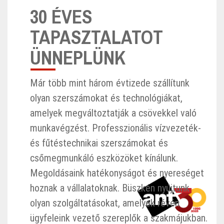
30 ÉVES
TAPASZTALATOT
ÜNNEPLÜNK
Már több mint három évtizede szállítunk
olyan szerszámokat és technológiákat,
amelyek megváltoztatják a csövekkel való
munkavégzést. Professzionális vízvezeték-
és fűtéstechnikai szerszámokat és
csőmegmunkáló eszközöket kínálunk.
Megoldásaink hatékonyságot és nyereséget
hoznak a vállalatoknak. Büszkén nyújtunk
olyan szolgáltatásokat, amelyek révén
ügyfeleink vezető szereplők a szakmájukban.