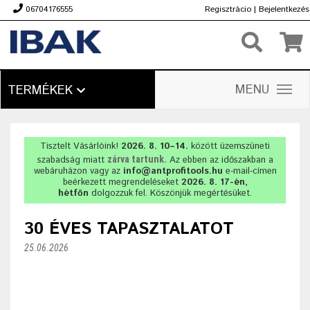
06704176555
Regisztrácio
|
Bejelentkezés
Ft
MENU
TERMÉKEK
Tisztelt Vásárlóink!
2026. 8. 10–14.
között üzemszüneti
szabadság miatt
zárva tartunk.
Az ebben az időszakban a
webáruházon vagy az
info@antprofitools.hu
e-mail-címen
beérkezett megrendeléseket
2026. 8. 17-én,
hétfőn
dolgozzuk fel. Köszönjük megértésüket.
30 ÉVES TAPASZTALATOT
25.06.2026
Már több mint három évtizede szállítunk olyan szerszámokat és technológiákat, amelyek megváltoztatják a csövekkel való munkavégzést. Professzionális vízvezeték- és fűtéstechnikai szerszámokat és csőmegmunkáló eszközöket kínálunk. Megoldásaink hatékonyságot és nyereséget hoznak a vállalatoknak. Büszkén nyújtunk olyan szolgáltatásokat, amelyek révén ügyfeleink vezető szereplők a szakmájukban.