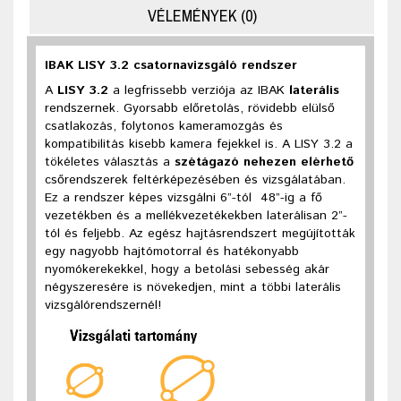
VÉLEMÉNYEK (0)
IBAK LISY 3.2 csatornavizsgáló rendszer
A
LISY 3.2
a legfrissebb verziója az IBAK
laterális
rendszernek. Gyorsabb előretolás, rövidebb elülső
csatlakozás, folytonos kameramozgás és
kompatibilitás kisebb kamera fejekkel is. A LISY 3.2 a
tökéletes választás a
szétágazó nehezen elérhető
csőrendszerek feltérképezésében és vizsgálatában.
Ez a rendszer képes vizsgálni 6”-tól 48”-ig a fő
vezetékben és a mellékvezetékekben laterálisan 2”-
tól és feljebb. Az egész hajtásrendszert megújították
egy nagyobb hajtómotorral és hatékonyabb
nyomókerekekkel, hogy a betolási sebesség akár
négyszeresére is növekedjen, mint a többi laterális
vizsgálórendszernél!