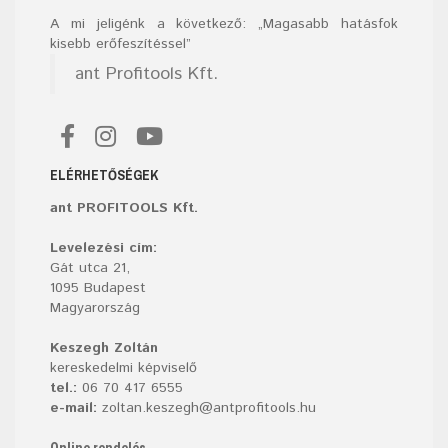
A mi jeligénk a következő: „Magasabb hatásfok
kisebb erőfeszítéssel”
ant Profitools Kft.
ELÉRHETŐSÉGEK
ant PROFITOOLS Kft.
Levelezési cím:
Gát utca 21,
1095 Budapest
Magyarország
Keszegh Zoltán
kereskedelmi képviselő
tel.:
06 70 417 6555
e-mail:
zoltan.keszegh@antprofitools.hu
Online rendelés