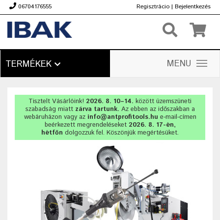
06704176555
Regisztrácio
|
Bejelentkezés
Ft
MENU
TERMÉKEK
Tisztelt Vásárlóink!
2026. 8. 10–14.
között üzemszüneti
szabadság miatt
zárva tartunk.
Az ebben az időszakban a
webáruházon vagy az
info@antprofitools.hu
e-mail-címen
beérkezett megrendeléseket
2026. 8. 17-én,
hétfőn
dolgozzuk fel. Köszönjük megértésüket.