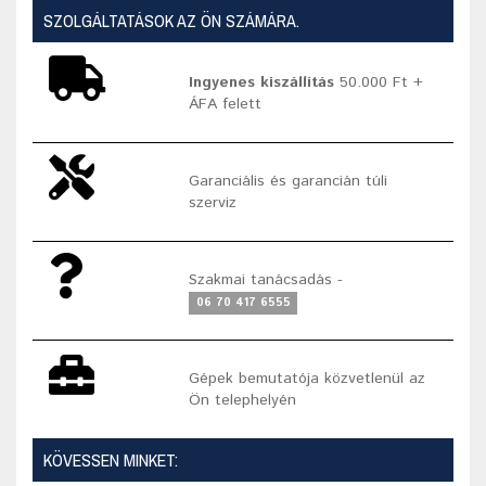
SZOLGÁLTATÁSOK AZ ÖN SZÁMÁRA.
Ingyenes kiszállítás
50.000 Ft +
ÁFA felett
Garanciális és garancián túli
szerviz
Szakmai tanácsadás -
06 70 417 6555
Gépek bemutatója közvetlenül az
Ön telephelyén
KÖVESSEN MINKET: