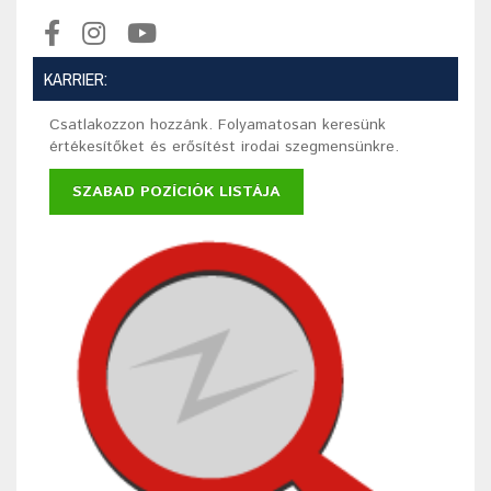
KARRIER:
Csatlakozzon hozzánk. Folyamatosan keresünk
értékesítőket és erősítést irodai szegmensünkre.
SZABAD POZÍCIÓK LISTÁJA