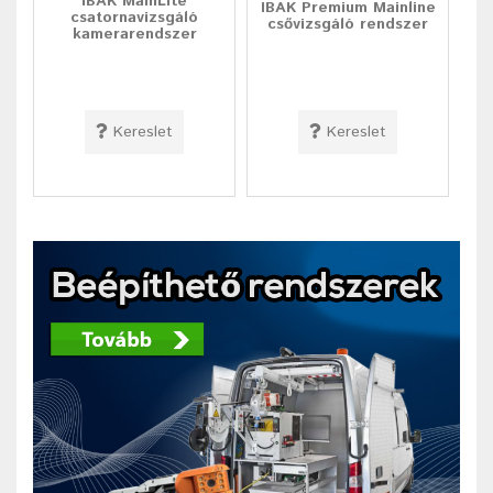
IBAK MainLite
IBAK Premium Mainline
csatornavizsgáló
csővizsgáló rendszer
kamerarendszer
Kereslet
Kereslet