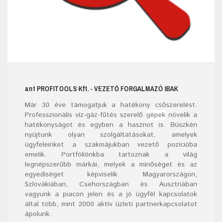
ant
PROFITOOLS
Kft.
- VEZETŐ FORGALMAZÓ IBAK
Már
30
éve támogatjuk a hatékony csőszerelést.
Professzionális víz-gáz-fűtés szerelő
gépek
növelik a
hatékonyságot és egyben a hasznot is. Büszkén
nyújtunk olyan szolgáltatásokat, amelyek
ügyfeleinket a szakmájukban vezető pozícióba
emelik. Portfóliónkba tartoznak a világ
legnépszerűbb márkái, melyek a minőséget és az
egyediséget képviselik. Magyarországon,
Szlovákiában, Csehországban és Ausztriában
vagyunk a piacon jelen és a jó ügyfél kapcsolatok
által több, mint 2000 aktív üzleti partnerkapcsolatot
ápolunk.