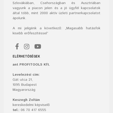
Szlovákiában, Csehországban és Ausztriában
vagyunk a piacon jelen és a jó ügyfél kapcsolatok
által több, mint 2000 aktív üzleti partnerkapcsolatot
ápolunk.
A mi jeligénk a következő: „Magasabb hatásfok
kisebb erőfeszítéssel”
ELÉRHETŐSÉGEK
ant PROFITOOLS Kft.
Levelezési cím:
Gát utca 21,
1095 Budapest
Magyarország
Keszegh Zoltán
kereskedelmi képviselő
tel.:
06 70 417 6555