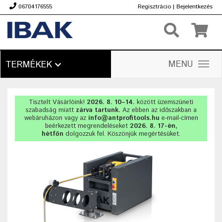
06704176555
Regisztrácio
|
Bejelentkezés
Ft
MENU
TERMÉKEK
Tisztelt Vásárlóink!
2026. 8. 10–14.
között üzemszüneti
szabadság miatt
zárva tartunk.
Az ebben az időszakban a
webáruházon vagy az
info@antprofitools.hu
e-mail-címen
beérkezett megrendeléseket
2026. 8. 17-én,
hétfőn
dolgozzuk fel. Köszönjük megértésüket.