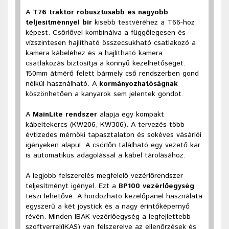
A
T76 traktor robusztusabb és nagyobb
teljesítménnyel bír
kisebb testvéréhez a T66-hoz
képest. Csőrlővel kombinálva a függőlegesen és
vízszintesen hajlítható összecsukható csatlakozó a
kamera kábeléhez és a hajlítható kamera
csatlakozás biztosítja a könnyű kezelhetőséget.
150mm átmérő felett bármely cső rendszerben gond
nélkül használható. A
kormányozhatóságnak
köszönhetően a kanyarok sem jelentek gondot.
A
MainLite rendszer
alapja egy kompakt
kábeltekercs (KW206, KW306). A tervezés több
évtizedes mérnöki tapasztalaton és sokéves vásárlói
igényeken alapul. A csörlőn található egy vezető kar
is automatikus adagolással a kábel tárolásához.
A legjobb felszerelés megfelelő vezérlőrendszer
teljesítményt igényel. Ezt a
BP100 vezérlőegység
teszi lehetővé. A hordozható kezelőpanel használata
egyszerű a két joystick és a nagy érintőképernyő
révén. Minden IBAK vezérlőegység a legfejlettebb
szoftverrel(IKAS) van felszerelve az ellenőrzések és