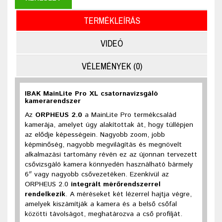
TERMÉKLEÍRÁS
VIDEÓ
VÉLEMÉNYEK (0)
IBAK MainLite Pro XL csatornavizsgáló
kamerarendszer
Az
ORPHEUS 2.0
a MainLite Pro termékcsalád
kamerája, amelyet úgy alakítottak át, hogy túllépjen
az elődje képességein. Nagyobb zoom, jobb
képminőség, nagyobb megvilágítás és megnövelt
alkalmazási tartomány révén ez az újonnan tervezett
csővizsgáló kamera könnyedén használható bármely
6″ vagy nagyobb csővezetéken. Ezenkívül az
ORPHEUS 2.0
integrált mérőrendszerrel
rendelkezik
. A méréseket két lézerrel hajtja végre,
amelyek kiszámítják a kamera és a belső csőfal
közötti távolságot, meghatározva a cső profilját.